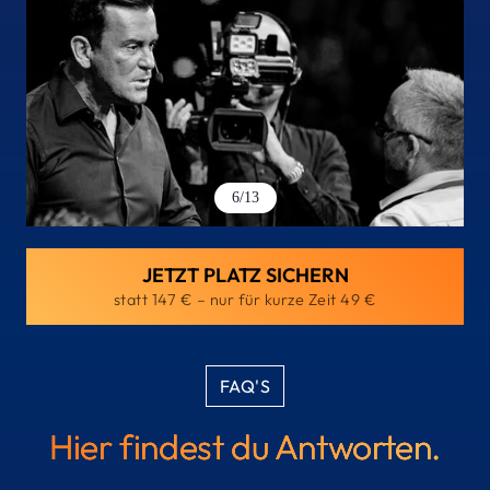
Slide 7 of 13
7
/
13
JETZT PLATZ SICHERN
statt 147 € – nur für kurze Zeit 49 €
FAQ'S
Hier 
findest 
du 
Antworten.