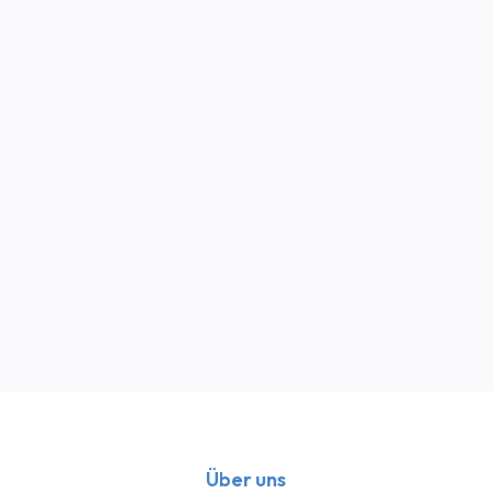
verschafft
deinen
Mitarbeitern wieder mehr Raum
Innovative Teamführung:
wird deine Fluktuation massiv
reduzieren
Über uns