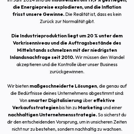
die Energiepreise explodieren, und die Inflation
frisst unsere Gewinne.
Die Realität ist, dass es kein
Zurück zur Normalität gibt.
Die Industrieproduktion liegt um 20 % unter dem
Vorkrisenniveau und die Auftragsbestände des
Mittelstands schmelzen mit der niedrigsten
Inlandsnachfrage seit 2010.
Wir müssen den Wandel
akzeptieren und die Kontrolle über unser Business
zurückgewinnen.
Wir bieten
maßgeschneiderte Lösungen
, die genau auf
die Bedürfnisse deines Unternehmens abgestimmt sind:
Von
smarter Digitalisierung
über
effektive
Verkaufsstrategien
bis hin zu
Marketing
und einer
nachhaltigen Unternehmensstrategie.
So sicherst du
dir den entscheidenden Vorsprung, um in unsicheren Zeiten
nicht nur zu bestehen, sondern nachhaltig zu wachsen.