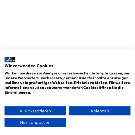
Julian Otto
Verkaufsexperte für Umsatzwachstum
Wir verwenden Cookies
Wir können diese zur Analyse unserer Besucherdaten platzieren, um
unsere Webseite zu verbessern, personalisierte Inhalte anzuzeigen
und Ihnen ein großartiges Webseiten-Erlebnis zu bieten. Für weitere
Informationen zu den von uns verwendeten Cookies öffnen Sie die
Einstellungen.
Alle akzeptieren
Ablehnen
Nein, anpassen